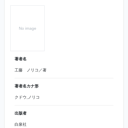
No image
著者名
工藤 ノリコ／著
著者名カナ形
クドウ,ノリコ
出版者
白泉社