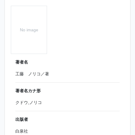
No image
著者名
工藤 ノリコ／著
著者名カナ形
クドウ,ノリコ
出版者
白泉社