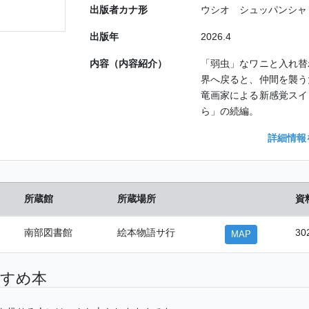
出版者カナ形
ウシオ シュッパンシャ
出版年
2026.4
内容（内容紹介）
「弱虫」なワニと入れ替
界へ戻ると、仲間を襲う
竜画家による新感覚スイ
ら」の続編。
詳細情報
所蔵館
所蔵場所
資
南部図書館
絵本物語サ行
30
MAP
すめ本