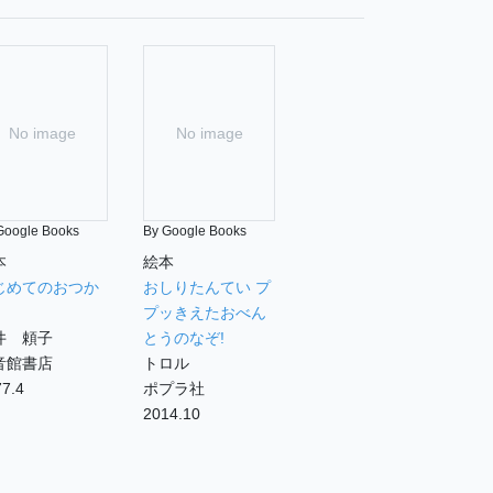
No image
No image
Google Books
By Google Books
本
絵本
じめてのおつか
おしりたんてい プ
プッきえたおべん
井 頼子
とうのなぞ!
音館書店
トロル
7.4
ポプラ社
2014.10