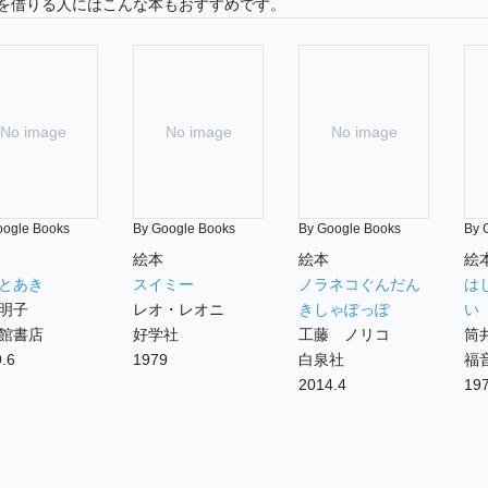
を借りる人にはこんな本もおすすめです。
No image
No image
No image
oogle Books
By Google Books
By Google Books
By 
絵本
絵本
絵
とあき
スイミー
ノラネコぐんだん
は
明子
レオ・レオニ
きしゃぽっぽ
い
館書店
好学社
工藤 ノリコ
筒
.6
1979
白泉社
福
2014.4
197