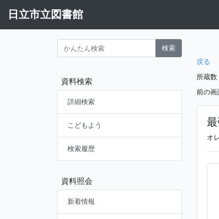
日立市立図書館
検索
戻る
所蔵数
資料検索
前の画
詳細検索
最
こどもよう
オ
検索履歴
資料照会
新着情報