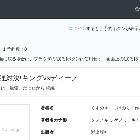
色
ログイン
すると、予約ボタンが表示
：1
予約数：0
面に戻る場合は、ブラウザの[戻る]ボタンは使用せず、画面上の[戻る]
強対決!キングvsディーノ
レは「最強」だったから 続編
著者名
くすのき しげのり／作
著者名カナ形
クスノキ,シゲノリ／キャ
No image
出版者
潮出版社