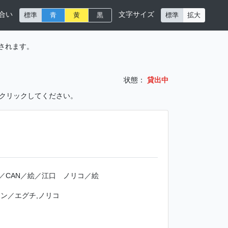
合い
文字サイズ
標準
青
黄
黒
標準
拡大
されます。
状態：
貸出中
をクリックしてください。
／CAN／絵／江口 ノリコ／絵
ン／エグチ,ノリコ