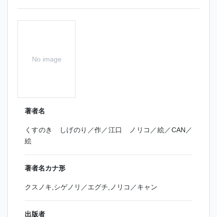
No image
著者名
くすのき しげのり／作／江口 ノリコ／絵／CAN／
絵
著者名カナ形
クスノキ,シゲノリ／エグチ,ノリコ／キャン
出版者