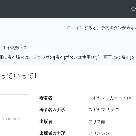
色
ログイン
すると、予約ボタンが表示
：1
予約数：0
面に戻る場合は、ブラウザの[戻る]ボタンは使用せず、画面上の[戻る]
っていって!
著者名
スギヤマ カナヨ／作
著者名カナ形
スギヤマ,カナヨ
No image
出版者
アリス館
出版者カナ形
アリスカン