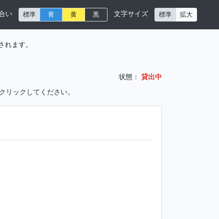
合い
文字サイズ
標準
青
黄
黒
標準
拡大
されます。
状態：
貸出中
をクリックしてください。