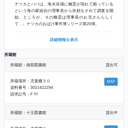
ナツカとパパは、海水浴場に幽霊が現れて困っている
という海の家組合の理事長から依頼をされて調査を開
始。ところが、その幽霊は理事長のお兄さんらしく
て…。ナツカのおばけ事件簿シリーズ第20弾。
詳細情報を表示
所蔵館
所蔵館：南部図書館
貸出可
所蔵場所：児童棚３０
MAP
資料番号：3021422294
請求記号：F ｻｲ
所蔵館：十王図書館
貸出中