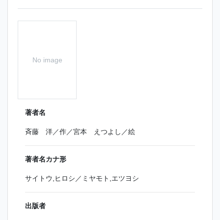
No image
著者名
斉藤 洋／作／宮本 えつよし／絵
著者名カナ形
サイトウ,ヒロシ／ミヤモト,エツヨシ
出版者