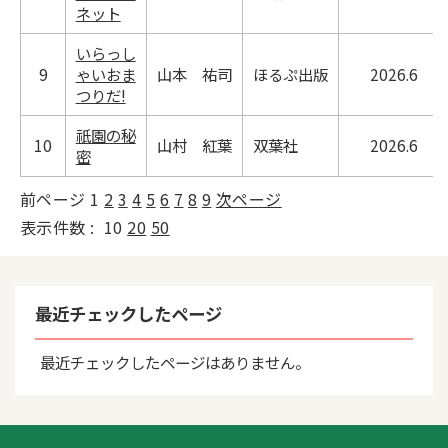
ネット
いらっし
9
ゃいおま
山本 祐司
ほるぷ出版
2026.6
つりだ!
祇園の秘
10
山村 紅葉
双葉社
2026.6
密
前ページ
1
2
3
4
5
6
7
8
9
次ページ
表示件数 :
10
20
50
最近チェックしたページ
最近チェックしたページはありません。