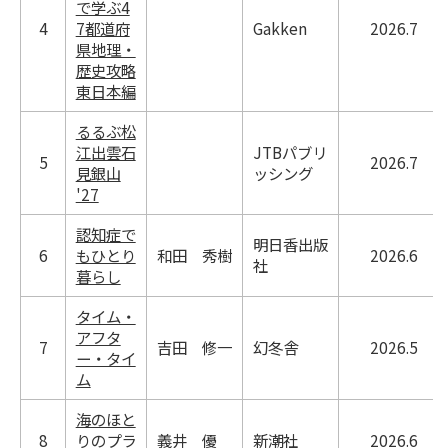
で学ぶ4
4
7都道府
Gakken
2026.7
県地理・
歴史攻略
東日本編
るるぶ松
江出雲石
JTBパブリ
5
2026.7
見銀山
ッシング
'27
認知症で
明日香出版
6
もひとり
和田 秀樹
2026.6
社
暮らし
タイム・
アフタ
7
吉田 修一
幻冬舎
2026.5
ー・タイ
ム
海のほと
8
りのプラ
義井 優
新潮社
2026.6