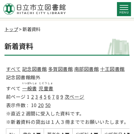
トップ
> 新着資料
新着資料
すべて
記念図書館
多賀図書館
南部図書館
十王図書館
記念図書館館外
いっぱんしょ
じどうしょ
すべて
一般書
児童書
前ページ
1
2
3
4
5
6
7
8
9
次ページ
表示件数 :
10
20
50
※直近２週間に受入した資料です。
※新着資料の貸出は１人３冊まででお願いいたします。