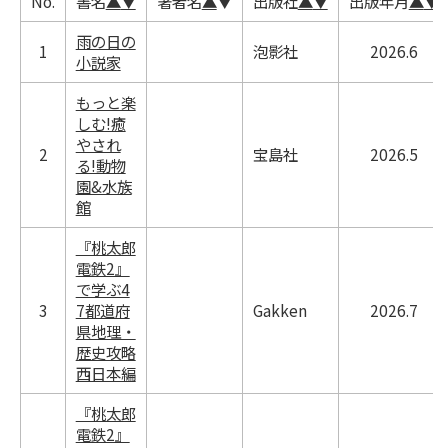
No.
書名
▲
▼
著者名
▲
▼
出版社
▲
▼
出版年月
▲
▼
雨の日の
1
泡影社
2026.6
小説家
もっと楽
しむ!癒
やされ
2
宝島社
2026.5
る!動物
園&水族
館
『桃太郎
電鉄2』
で学ぶ4
3
7都道府
Gakken
2026.7
県地理・
歴史攻略
西日本編
『桃太郎
電鉄2』