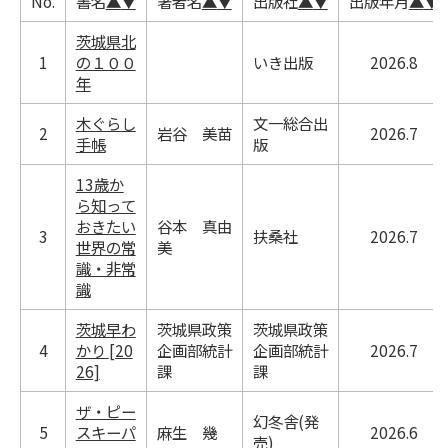
No.
書名
▲
▼
著者名
▲
▼
出版社
▲
▼
出版年月
▲
▼
茨城県北
1
の１００
いき出版
2026.8
年
木ぐらし
文一総合出
2
岩谷 美苗
2026.7
手帳
版
13歳か
ら知って
おきたい
谷本 真由
3
扶桑社
2026.7
世界の常
美
識・非常
識
茨城早わ
茨城県政策
茨城県政策
4
かり [20
企画部統計
企画部統計
2026.7
26]
課
課
ザ・ピー
幻冬舎(発
5
スキーパ
麻生 幾
2026.6
売)