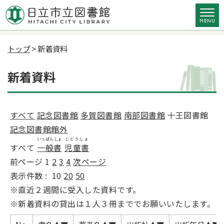
トップ
> 新着資料
新着資料
すべて
記念図書館
多賀図書館
南部図書館
十王図書館
記念図書館館外
いっぱんしょ
じどうしょ
すべて
一般書
児童書
前ページ
1
2
3
4
次ページ
表示件数 :
10
20
50
※直近２週間に受入した資料です。
※新着資料の貸出は１人３冊まででお願いいたします。