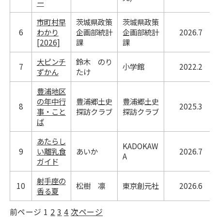
ー
市町村早
茨城県政策
茨城県政策
6
わかり
企画部統計
企画部統計
2026.7
[2026]
課
課
大ピンチ
鈴木 のり
7
小学館
2022.2
ずかん
たけ
豊浦地区
の年中行
豊浦郷土史
豊浦郷土史
8
2025.3
事・こと
探訪クラブ
探訪クラブ
ば
あたらし
KADOKAW
9
い離乳食
あいか
2026.7
A
ガイド
射手座の
10
松樹 凛
東京創元社
2026.6
香る夏
前ページ
1
2
3
4
次ページ