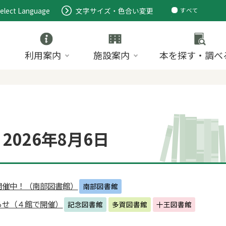
elect Language
文字サイズ・色合い変更
すべて
ページ
PDF
ID
利用案内
施設案内
本を探す・調べ
2026年8月6日
開催中！（南部図書館）
南部図書館
らせ（４館で開催）
記念図書館
多賀図書館
十王図書館