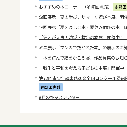
おすすめの本コーナー （多賀図書館）
多賀図
企画展示「夏の学び、サマーな遊び本展」開
企画展示「夏を楽しむ本・夏休み宿題の本」
「備えが大事！防災・救急の本展」開催中！
ミニ展示「マンガで描かれた本」の展示のお
「本を読んで絵をかこう展」作品募集のお知
「戦争と平和を考える子どもの本展」開催中
第72回青少年読書感想文全国コンクール課題
南部図書館
8月のキッズシアター 科学