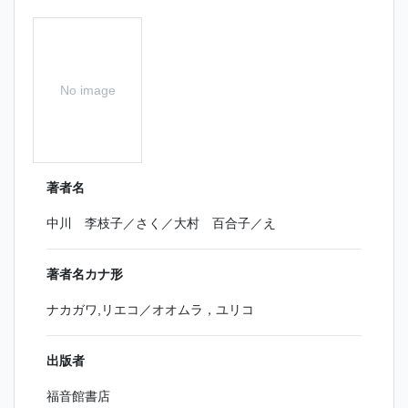
No image
著者名
中川 李枝子／さく／大村 百合子／え
著者名カナ形
ナカガワ,リエコ／オオムラ，ユリコ
出版者
福音館書店