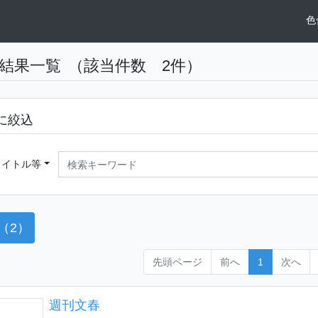
色
結果一覧
（該当件数 2件）
に絞込
タイトル等
（2）
先頭ページ
前へ
1
次へ
週刊文春