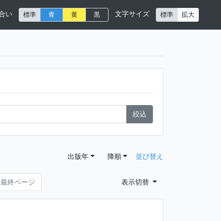
合い
文字サイズ
標準
青
黄
黒
標準
拡大
絞込
出版年
降順
並び替え
最終ページ
表示切替