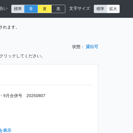
合い
文字サイズ
標準
青
黄
黒
標準
拡大
されます。
状態：
貸出可
をクリックしてください。
・9月合併号 20250807
を表示