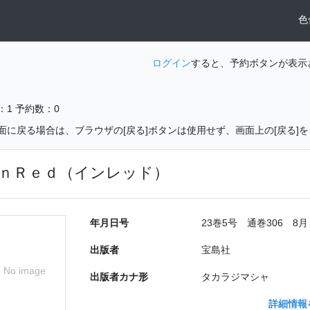
色
ログイン
すると、予約ボタンが表示
：1
予約数：0
面に戻る場合は、ブラウザの[戻る]ボタンは使用せず、画面上の[戻る]
ｎＲｅｄ（インレッド）
年月日号
23巻5号 通巻306 8月
出版者
宝島社
No image
出版者カナ形
タカラジマシャ
詳細情報