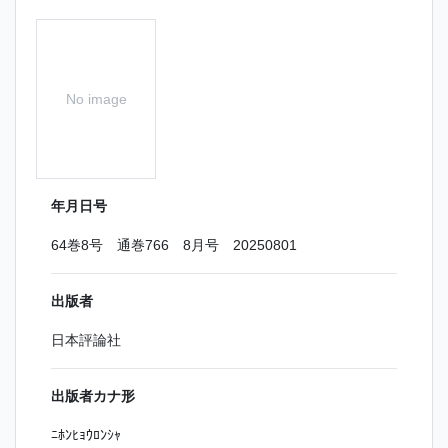
No image
年月日号
64巻8号 通巻766 8月号 20250801
出版者
日本評論社
出版者カナ形
ﾆﾎﾝﾋｮｳﾛﾝｼｬ