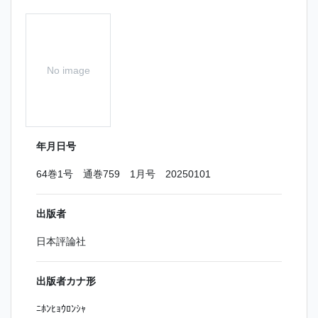
No image
年月日号
64巻1号 通巻759 1月号 20250101
出版者
日本評論社
出版者カナ形
ﾆﾎﾝﾋｮｳﾛﾝｼｬ