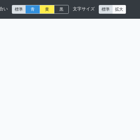
合い
文字サイズ
標準
青
黄
黒
標準
拡大