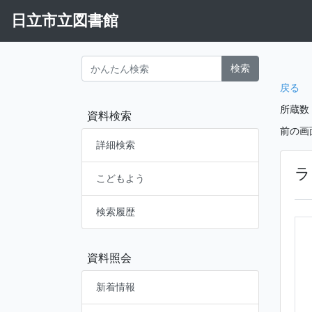
日立市立図書館
検索
戻る
所蔵数
資料検索
前の画
詳細検索
ラ
こどもよう
検索履歴
資料照会
新着情報