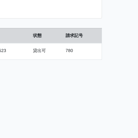
状態
請求記号
623
貸出可
780