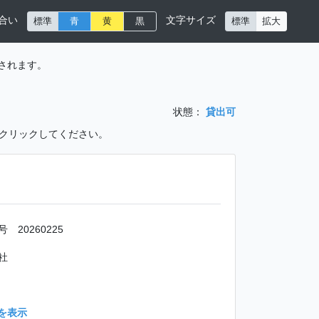
合い
文字サイズ
標準
青
黄
黒
標準
拡大
されます。
状態：
貸出可
をクリックしてください。
 20260225
社
を表示