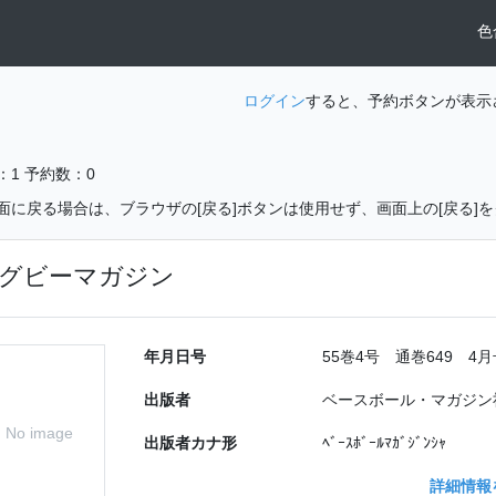
色
ログイン
すると、予約ボタンが表示
：1
予約数：0
面に戻る場合は、ブラウザの[戻る]ボタンは使用せず、画面上の[戻る]
グビーマガジン
年月日号
55巻4号 通巻649 4月号
出版者
ベースボール・マガジン
No image
出版者カナ形
ﾍﾞｰｽﾎﾞｰﾙﾏｶﾞｼﾞﾝｼｬ
詳細情報