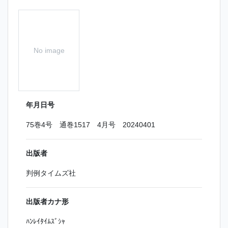
No image
年月日号
75巻4号 通巻1517 4月号 20240401
出版者
判例タイムズ社
出版者カナ形
ﾊﾝﾚｲﾀｲﾑｽﾞｼｬ