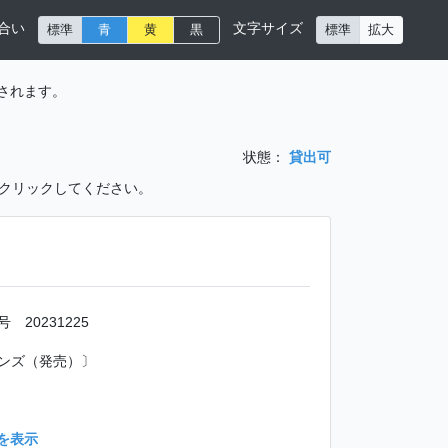
合い
文字サイズ
標準
青
黄
黒
標準
拡大
されます。
状態：
貸出可
をクリックしてください。
 20231225
ンズ（発売）〕
を表示