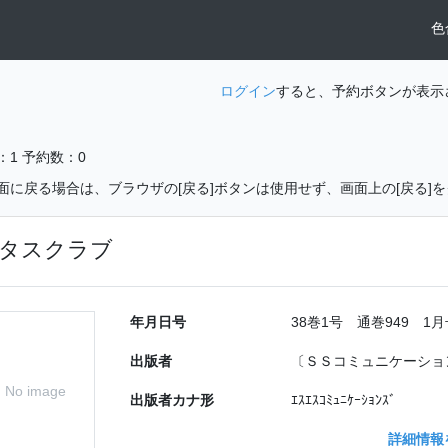
色
ログイン
すると、予約ボタンが表示
：1
予約数：0
面に戻る場合は、ブラウザの[戻る]ボタンは使用せず、画面上の[戻る]
タスクラブ
年月日号
38巻1号 通巻949 1月号
出版者
〔ＳＳコミュニケーショ
No image
出版者カナ形
ｴｽｴｽｺﾐｭﾆｹｰｼｮﾝｽﾞ
詳細情報