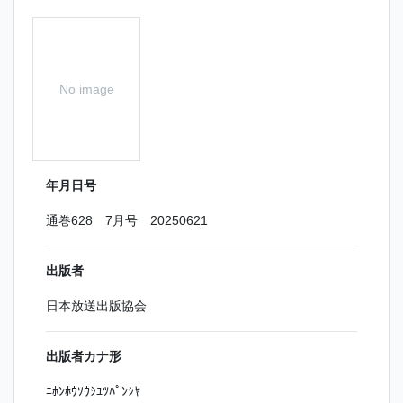
No image
年月日号
通巻628 7月号 20250621
出版者
日本放送出版協会
出版者カナ形
ﾆﾎﾝﾎｳｿｳｼﾕﾂﾊﾟﾝｼﾔ