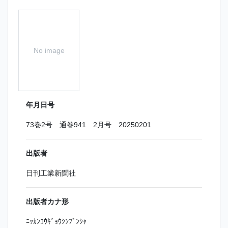
No image
年月日号
73巻2号 通巻941 2月号 20250201
出版者
日刊工業新聞社
出版者カナ形
ﾆｯｶﾝｺｳｷﾞｮｳｼﾝﾌﾞﾝｼｬ