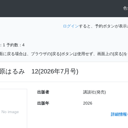
色
ログイン
すると、予約ボタンが表示
：1
予約数：4
面に戻る場合は、ブラウザの[戻る]ボタンは使用せず、画面上の[戻る]
原はるみ 12(2026年7月号)
出版者
講談社(発売)
出版年
2026
No image
詳細情報