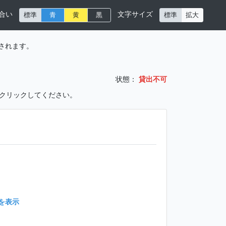
合い
文字サイズ
標準
青
黄
黒
標準
拡大
されます。
状態：
貸出不可
をクリックしてください。
を表示