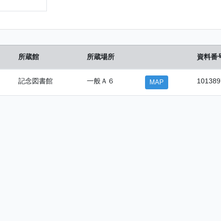
所蔵館
所蔵場所
資料番
記念図書館
一般Ａ６
101389
MAP