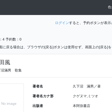
色
ログイン
すると、予約ボタンが表示
：4
予約数：0
面に戻る場合は、ブラウザの[戻る]ボタンは使用せず、画面上の[戻る]
田風
下沼滿男 歌集
著者名
久下沼 滿男／著
著者名カナ形
クゲヌマ,ミツオ
No image
出版者
本阿弥書店