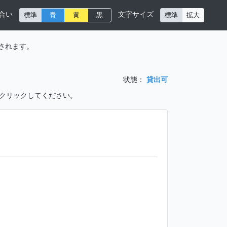
合い
文字サイズ
標準
青
黄
黒
標準
拡大
されます。
状態：
貸出可
をクリックしてください。