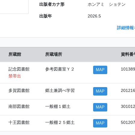
出版者カナ形
ホンアミ ショテン
出版年
2026.5
詳細情報
所蔵館
所蔵場所
資料番
記念図書館
参考図書室Ｙ２
10138
MAP
禁帯出
多賀図書館
郷土兼調べ学習
20121
MAP
南部図書館
一般棚１郷土
30101
MAP
十王図書館
一般棚２５郷土
50120
MAP