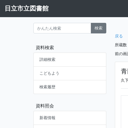
日立市立図書館
検索
戻る
所蔵数
資料検索
前の画
詳細検索
青
こどもよう
久
検索履歴
資料照会
新着情報