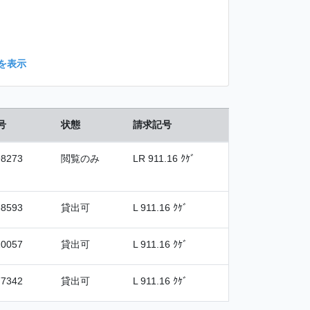
を表示
号
状態
請求記号
98273
閲覧のみ
LR 911.16 ｸｹﾞ
68593
貸出可
L 911.16 ｸｹﾞ
20057
貸出可
L 911.16 ｸｹﾞ
77342
貸出可
L 911.16 ｸｹﾞ