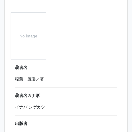
No image
著者名
稲葉 茂勝／著
著者名カナ形
イナバ,シゲカツ
出版者