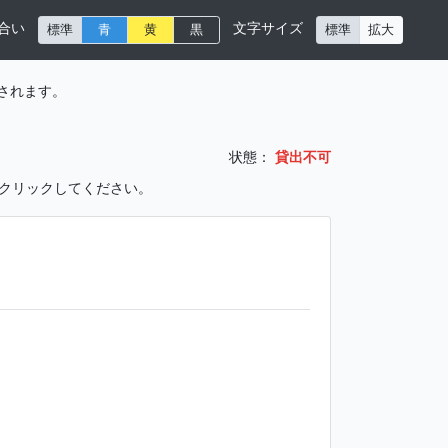
合い
文字サイズ
標準
青
黄
黒
標準
拡大
されます。
状態：
貸出不可
をクリックしてください。