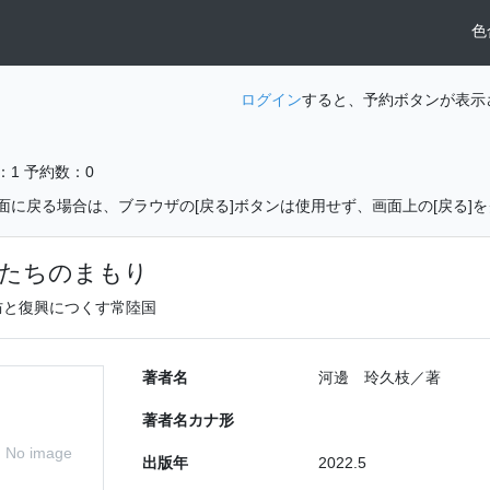
色
ログイン
すると、予約ボタンが表示
：1
予約数：0
面に戻る場合は、ブラウザの[戻る]ボタンは使用せず、画面上の[戻る]
たちのまもり
防と復興につくす常陸国
著者名
河邊 玲久枝／著
著者名カナ形
No image
出版年
2022.5