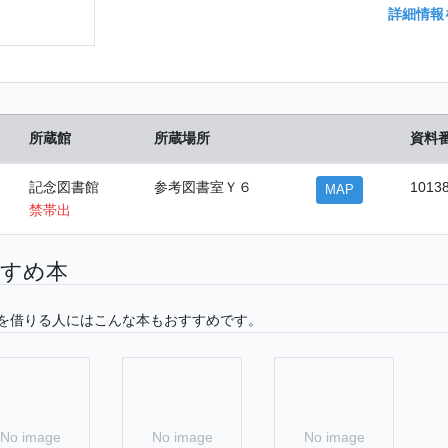
詳細情報
所蔵館
所蔵場所
資料
記念図書館
参考図書室Ｙ６
1013
MAP
禁帯出
すめ本
を借りる人にはこんな本もおすすめです。
No image
No image
No image