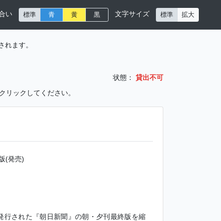
合い
文字サイズ
標準
青
黄
黒
標準
拡大
されます。
状態：
貸出不可
をクリックしてください。
(発売)
日に発行された『朝日新聞』の朝・夕刊最終版を縮