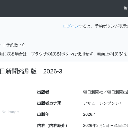
色
ログイン
すると、予約ボタンが表示
：1
予約数：0
面に戻る場合は、ブラウザの[戻る]ボタンは使用せず、画面上の[戻る]
日新聞縮刷版 2026-3
出版者
朝日新聞社／朝日新聞出版
出版者カナ形
アサヒ シンブンシャ
No image
出版年
2026.4
内容（内容紹介）
2026年3月1日〜31