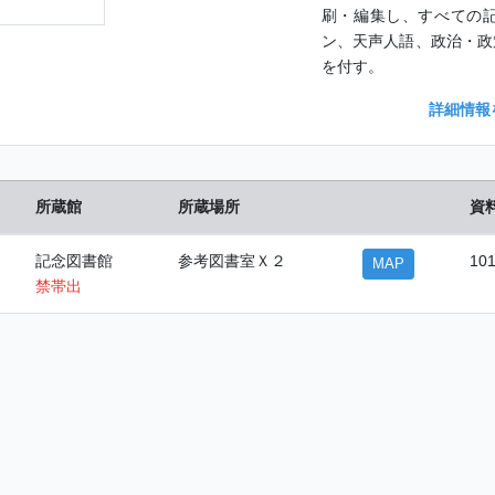
刷・編集し、すべての
ン、天声人語、政治・政
を付す。
詳細情報
所蔵館
所蔵場所
資
記念図書館
参考図書室Ｘ２
10
MAP
禁帯出