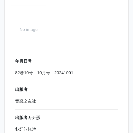
No image
年月日号
82巻10号 10月号 20241001
出版者
音楽之友社
出版者カナ形
ｵﾝｶﾞｸﾉﾄﾓｼﾔ