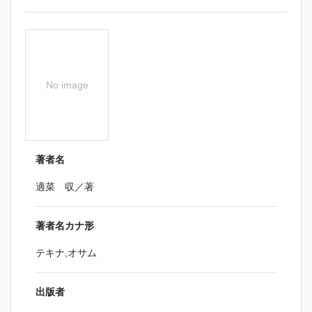
No image
著者名
適菜 収／著
著者名カナ形
テキナ,オサム
出版者