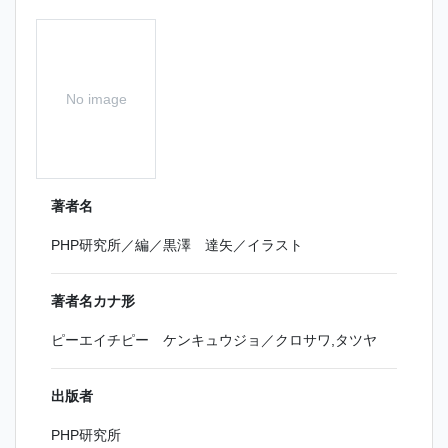
No image
著者名
PHP研究所／編／黒澤 達矢／イラスト
著者名カナ形
ピーエイチピー ケンキュウジョ／クロサワ,タツヤ
出版者
PHP研究所