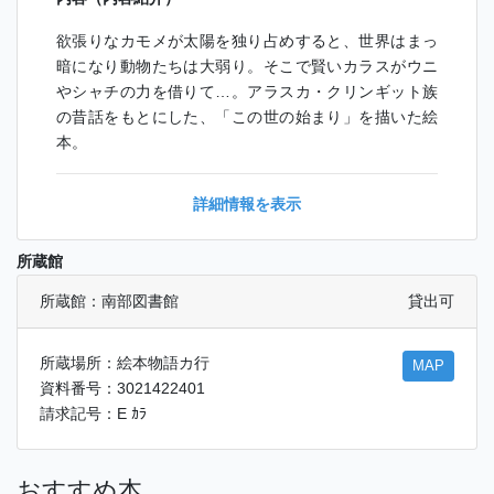
欲張りなカモメが太陽を独り占めすると、世界はまっ
暗になり動物たちは大弱り。そこで賢いカラスがウニ
やシャチの力を借りて…。アラスカ・クリンギット族
の昔話をもとにした、「この世の始まり」を描いた絵
本。
詳細情報を表示
所蔵館
所蔵館：南部図書館
貸出可
所蔵場所：絵本物語カ行
MAP
資料番号：3021422401
請求記号：E ｶﾗ
おすすめ本