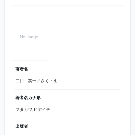
No image
著者名
二川 英一／さく・え
著者名カナ形
フタカワ,ヒデイチ
出版者