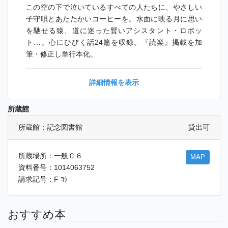
この空の下で泣いているすべての人たちに、やさしい
子守唄とあたたかいコーヒーを。水面に映る月に思い
を馳せる猿、道に迷った賢いアシスタント・ロボッ
ト…。心にひびく話24篇を収録。『読楽』掲載を加
筆・修正し単行本化。
詳細情報を表示
所蔵館
所蔵館：記念図書館
貸出可
所蔵場所：一般Ｃ６
MAP
資料番号：1014063752
請求記号：F ﾖｼ
おすすめ本