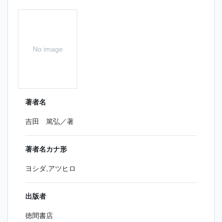
No image
著者名
吉田 篤弘／著
著者名カナ形
ヨシダ,アツヒロ
出版者
徳間書店