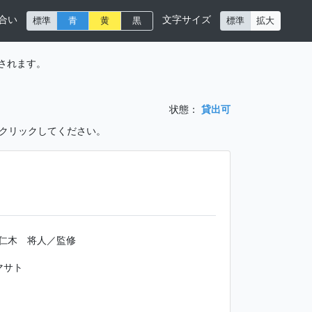
合い
文字サイズ
標準
青
黄
黒
標準
拡大
されます。
状態：
貸出可
をクリックしてください。
仁木 将人／監修
マサト