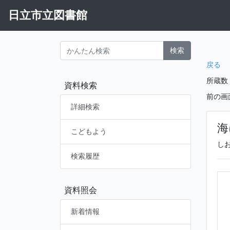
日立市立図書館
検索
戻る
所蔵数
資料検索
前の画
詳細検索
海
こどもよう
し
検索履歴
資料照会
新着情報