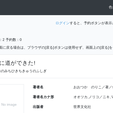
色
ログイン
すると、予約ボタンが表示
：2
予約数：0
面に戻る場合は、ブラウザの[戻る]ボタンは使用せず、画面上の[戻る]
に道ができた!
おのみちひきちきゅうのふしぎ
著者名
おおつか のりこ／著／
著者名カナ形
オオツカ,ノリコ／ニキ,
No image
出版者
世界文化社