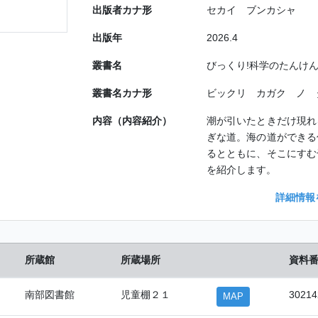
出版者カナ形
セカイ ブンカシャ
出版年
2026.4
叢書名
びっくり!科学のたんけ
叢書名カナ形
ビックリ カガク ノ 
内容（内容紹介）
潮が引いたときだけ現れ
ぎな道。海の道ができる
るとともに、そこにすむ
を紹介します。
詳細情報
所蔵館
所蔵場所
資料
南部図書館
児童棚２１
30214
MAP