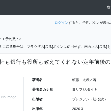
色
ログイン
すると、予約ボタンが表示
：1
予約数：3
面に戻る場合は、ブラウザの[戻る]ボタンは使用せず、画面上の[戻る]
社も銀行も役所も教えてくれない定年前後の
著者名
頼藤 太希／著
著者名カナ形
ヨリフジ,タイキ
No image
出版者
プレジデント社(発売)
出版年
2026.3