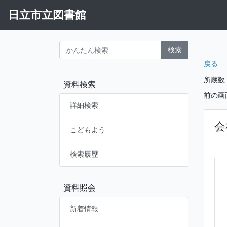
日立市立図書館
検索
戻る
所蔵数
資料検索
前の画
詳細検索
会
こどもよう
検索履歴
資料照会
新着情報