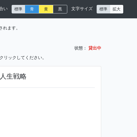
合い
文字サイズ
標準
青
黄
黒
標準
拡大
されます。
状態：
貸出中
をクリックしてください。
人生戦略