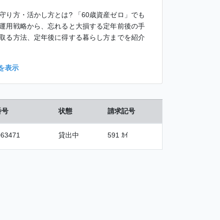
守り方・活かし方とは? 「60歳資産ゼロ」でも
運用戦略から、忘れると大損する定年前後の手
取る方法、定年後に得する暮らし方までを紹介
を表示
番号
状態
請求記号
063471
貸出中
591 ｶｲ