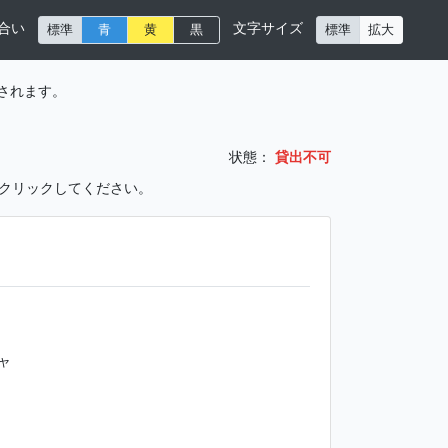
合い
文字サイズ
標準
青
黄
黒
標準
拡大
されます。
状態：
貸出不可
をクリックしてください。
ャ