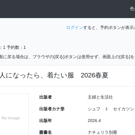
色
ログイン
すると、予約ボタンが表示
：1
予約数：1
面に戻る場合は、ブラウザの[戻る]ボタンは使用せず、画面上の[戻る]
人になったら、着たい服 2026春夏
出版者
主婦と生活社
出版者カナ形
シュフ ト セイカツシ
No image
出版年
2026.4
叢書名
ナチュリラ別冊