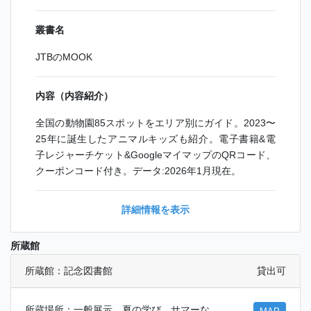
叢書名
JTBのMOOK
内容（内容紹介）
全国の動物園85スポットをエリア別にガイド。2023〜
25年に誕生したアニマルキッズも紹介。電子書籍&電
子レジャーチケット&GoogleマイマップのQRコード、
クーポンコード付き。データ:2026年1月現在。
詳細情報を表示
所蔵館
所蔵館：記念図書館
貸出可
所蔵場所：一般展示 夏の学び、サマーな