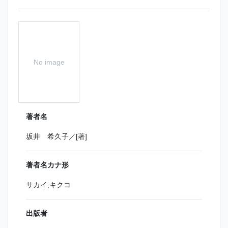
No image
著者名
坂井 希久子／[著]
著者名カナ形
サカイ,キクコ
出版者