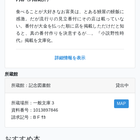
食べることが大好きなお富美は、とある鰻屋の鰻飯に
感激。だが流行りの見立番付にその店は載っていな
い。番付が大金を払った順に店を掲載しただけだと知
ると、真の番付作りを決意するが…。『小説野性時
代』掲載を文庫化。
詳細情報を表示
所蔵館
所蔵館：記念図書館
貸出中
所蔵場所：一般文庫３
MAP
資料番号：1013897846
請求記号：B F ｻｶ
おすすめ本