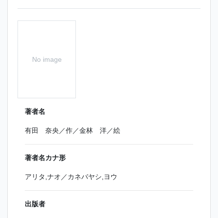
No image
著者名
有田 奈央／作／金林 洋／絵
著者名カナ形
アリタ,ナオ／カネバヤシ,ヨウ
出版者