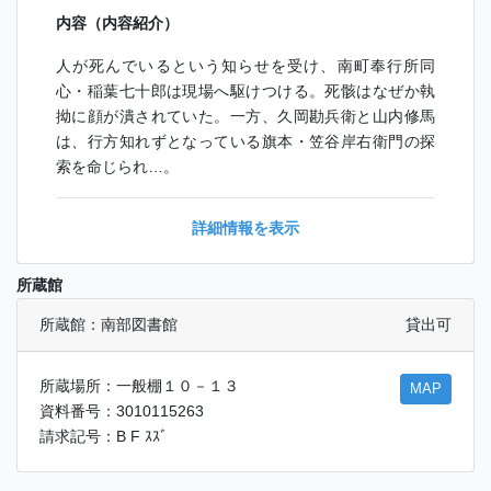
内容（内容紹介）
人が死んでいるという知らせを受け、南町奉行所同
心・稲葉七十郎は現場へ駆けつける。死骸はなぜか執
拗に顔が潰されていた。一方、久岡勘兵衛と山内修馬
は、行方知れずとなっている旗本・笠谷岸右衛門の探
索を命じられ…。
詳細情報を表示
所蔵館
所蔵館：南部図書館
貸出可
所蔵場所：一般棚１０－１３
MAP
資料番号：3010115263
請求記号：B F ｽｽﾞ