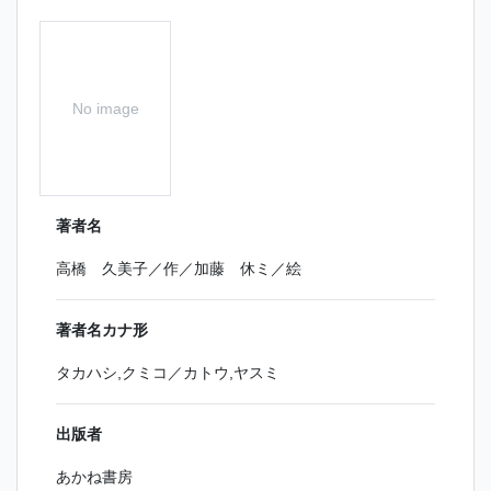
No image
著者名
高橋 久美子／作／加藤 休ミ／絵
著者名カナ形
タカハシ,クミコ／カトウ,ヤスミ
出版者
あかね書房