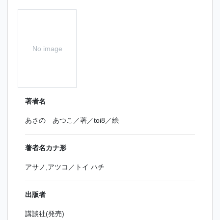
No image
著者名
あさの あつこ／著／toi8／絵
著者名カナ形
アサノ,アツコ／トイ ハチ
出版者
講談社(発売)