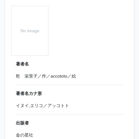
No image
著者名
乾 栄里子／作／accototo／絵
著者名カナ形
イヌイ,エリコ／アッコトト
出版者
金の星社