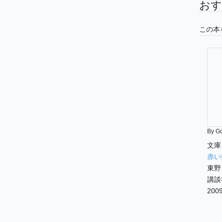
おす
この本
By G
文庫
赤い
東野
講談
2009