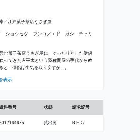
庫／江戸菓子茶店うさぎ屋
イ ショウセツ ブンコ／エド ガシ チャミ
営む菓子茶店うさぎ屋に、ぐったりとした僧侶
負ってきた左平太という薬種問屋の手代から教
ると、僧侶は生気を取り戻すが…。
を表示
資料番号
状態
請求記号
2012164675
貸出可
B F ｼﾉ