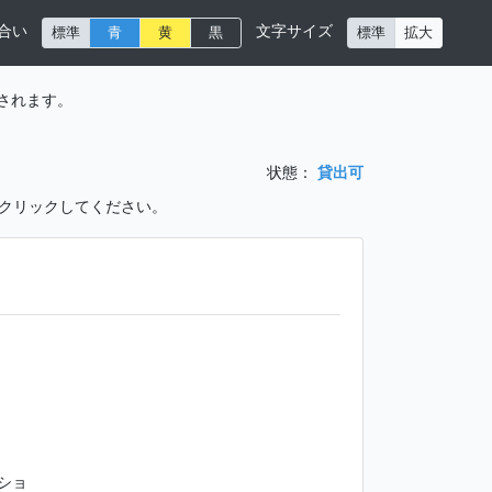
合い
文字サイズ
標準
青
黄
黒
標準
拡大
されます。
状態：
貸出可
をクリックしてください。
ショ