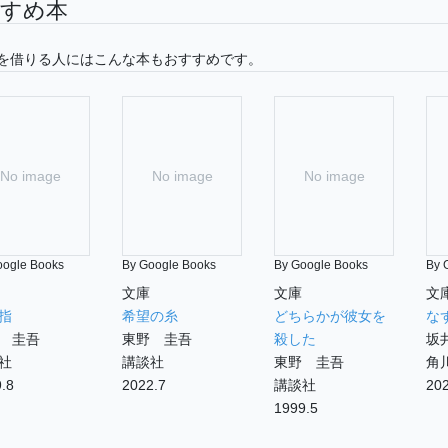
すめ本
を借りる人にはこんな本もおすすめです。
No image
No image
No image
oogle Books
By Google Books
By Google Books
By 
文庫
文庫
文
指
希望の糸
どちらかが彼女を
な
 圭吾
東野 圭吾
殺した
坂
社
講談社
東野 圭吾
角
.8
2022.7
講談社
202
1999.5