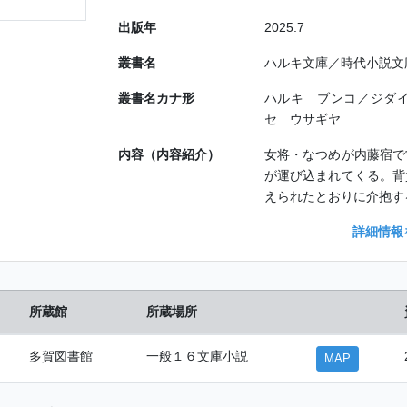
出版年
2025.7
叢書名
ハルキ文庫／時代小説文
叢書名カナ形
ハルキ ブンコ／ジダ
セ ウサギヤ
内容（内容紹介）
女将・なつめが内藤宿で
が運び込まれてくる。背
えられたとおりに介抱す
詳細情報
所蔵館
所蔵場所
多賀図書館
一般１６文庫小説
MAP