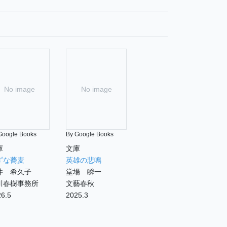
No image
No image
Google Books
By Google Books
庫
文庫
ずな蕎麦
英雄の悲鳴
井 希久子
堂場 瞬一
川春樹事務所
文藝春秋
6.5
2025.3