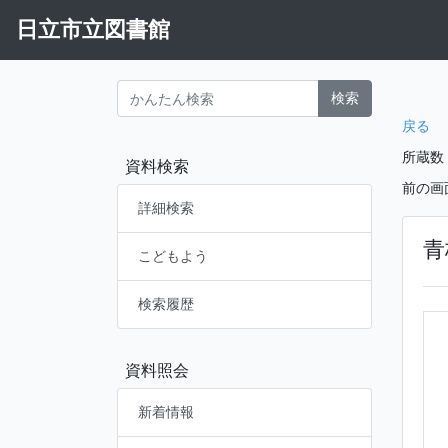
日立市立図書館
検索
戻る
所蔵数
資料検索
前の画
詳細検索
青
こどもよう
検索履歴
資料照会
新着情報