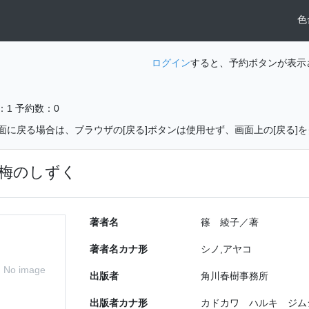
色
ログイン
すると、予約ボタンが表示
：1
予約数：0
面に戻る場合は、ブラウザの[戻る]ボタンは使用せず、画面上の[戻る]
梅のしずく
著者名
篠 綾子／著
著者名カナ形
シノ,アヤコ
No image
出版者
角川春樹事務所
出版者カナ形
カドカワ ハルキ ジム