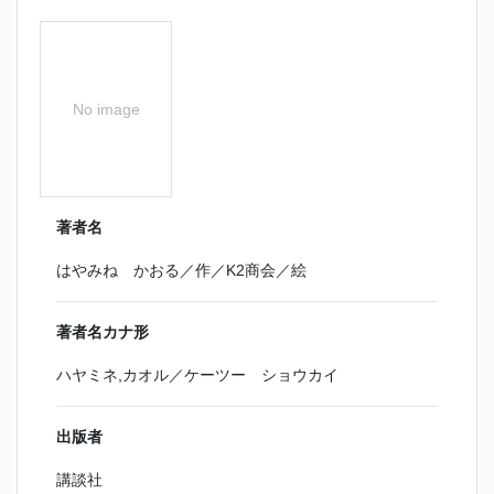
No image
著者名
はやみね かおる／作／K2商会／絵
著者名カナ形
ハヤミネ,カオル／ケーツー ショウカイ
出版者
講談社