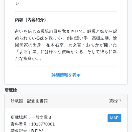
シ
内容（内容紹介）
占いを信じる母親の目を覚まさせて。継母と姉から虐
められている妹を救って-。剣の遣い手・高槻左膳、陰
陽師家の出身・柏木右京、元女官・おちかが開いた
「よろず屋」には様々な依頼がくる。そして彼らに新
たな密命が…。
詳細情報を表示
所蔵館
所蔵館：記念図書館
貸出中
所蔵場所：一般文庫３
MAP
資料番号：1013770001
請求記号：B F ｼﾉ