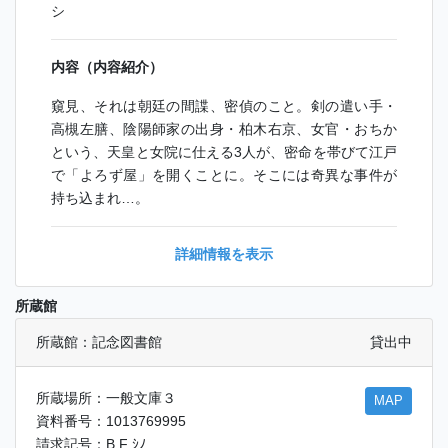
シ
内容（内容紹介）
窺見、それは朝廷の間諜、密偵のこと。剣の遣い手・
高槻左膳、陰陽師家の出身・柏木右京、女官・おちか
という、天皇と女院に仕える3人が、密命を帯びて江戸
で「よろず屋」を開くことに。そこには奇異な事件が
持ち込まれ…。
詳細情報を表示
所蔵館
所蔵館：記念図書館
貸出中
所蔵場所：一般文庫３
MAP
資料番号：1013769995
請求記号：B F ｼﾉ