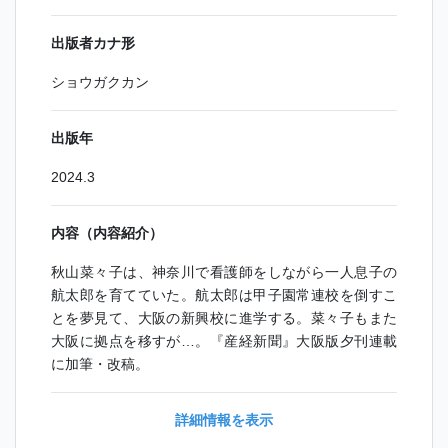
出版者カナ形
ショウガクカン
出版年
2024.3
内容（内容紹介）
秋山菜々子は、神奈川で看護師をしながら一人息子の
航太郎を育てていた。航太郎は甲子園常連校を倒すこ
とを夢見て、大阪の新興校に進学する。菜々子もまた
大阪に拠点を移すが…。『産経新聞』大阪版夕刊連載
に加筆・改稿。
詳細情報を表示