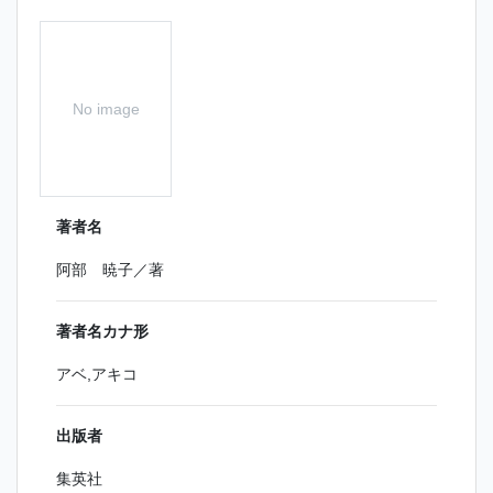
No image
著者名
阿部 暁子／著
著者名カナ形
アベ,アキコ
出版者
集英社