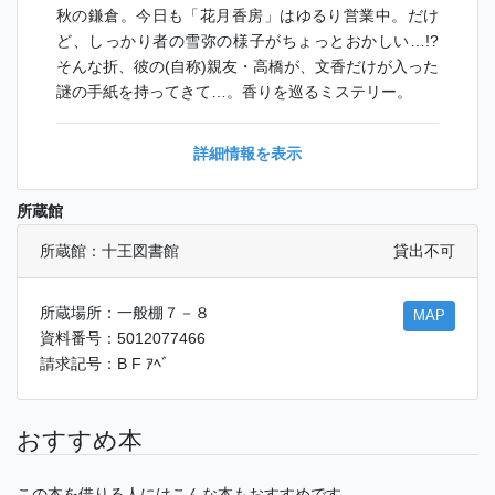
秋の鎌倉。今日も「花月香房」はゆるり営業中。だけ
ど、しっかり者の雪弥の様子がちょっとおかしい…!?
そんな折、彼の(自称)親友・高橋が、文香だけが入った
謎の手紙を持ってきて…。香りを巡るミステリー。
詳細情報を表示
所蔵館
所蔵館：十王図書館
貸出不可
所蔵場所：一般棚７－８
MAP
資料番号：5012077466
請求記号：B F ｱﾍﾞ
おすすめ本
この本を借りる人にはこんな本もおすすめです。