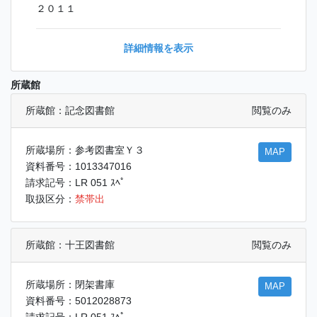
２０１１
詳細情報を表示
所蔵館
所蔵館：記念図書館
閲覧のみ
所蔵場所：参考図書室Ｙ３
MAP
資料番号：1013347016
請求記号：LR 051 ｽﾍﾟ
取扱区分：
禁帯出
所蔵館：十王図書館
閲覧のみ
所蔵場所：閉架書庫
MAP
資料番号：5012028873