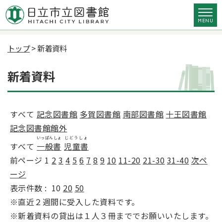
トップ
> 新着資料
新着資料
すべて
記念図書館
多賀図書館
南部図書館
十王図書館
記念図書館館外
いっぱんしょ
じどうしょ
すべて
一般書
児童書
前ページ
1
2
3
4
5
6
7
8
9
10
11-20
21-30
31-40
次ペ
ージ
表示件数 :
10
20
50
※直近２週間に受入した資料です。
※新着資料の貸出は１人３冊まででお願いいたします。