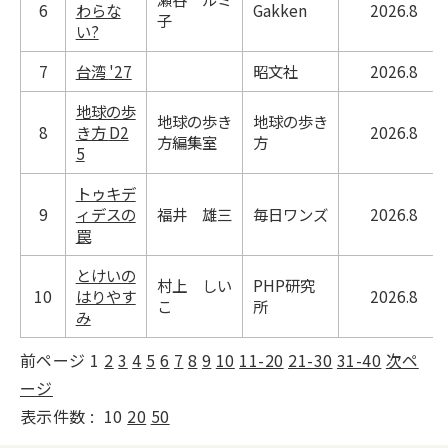
6
わらな
Gakken
2026.8
子
い?
7
台湾 '27
昭文社
2026.8
地球の歩
地球の歩き
地球の歩き
8
き方 D2
2026.8
方編集室
方
5
トゥキデ
9
ィデスの
福井 雄三
毎日ワンズ
2026.8
罠
とけいの
村上 しい
PHP研究
10
はりやす
2026.8
こ
所
み
前ページ
1
2
3
4
5
6
7
8
9
10
11-20
21-30
31-40
次ペ
ージ
表示件数 :
10
20
50