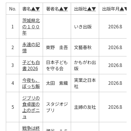
No.
書名
▲
▼
著者名
▲
▼
出版社
▲
▼
出版年月
▲
▼
茨城県北
1
の１００
いき出版
2026.8
年
永遠の記
2
東野 圭吾
文藝春秋
2026.8
憶
子ども白
日本子ども
かもがわ出
3
2026.8
書 2026
を守る会
版
今夜も、
実業之日本
4
太田 紫織
2026.8
ぼっち飯
社
ジブリの
食卓崖の
スタジオジ
5
主婦の友社
2026.8
上のポニ
ブリ
ョ
戦争は終
瀬谷 ルミ