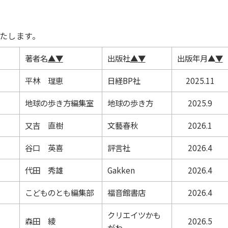
たします。
著者名
▲
▼
出版社
▲
▼
出版年月
▲
▼
平林 理恵
日経BP社
2025.11
地球の歩き方編集室
地球の歩き方
2025.9
又吉 直樹
文藝春秋
2026.1
谷口 英喜
評言社
2026.4
代田 秀雄
Gakken
2026.4
こどものとも編集部
福音館書店
2026.4
クリエイツかも
森田 綾
2026.5
がわ