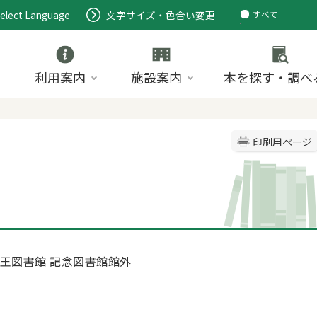
elect Language
文字サイズ・色合い変更
すべて
ページ
PDF
ID
利用案内
施設案内
本を探す・調べ
印刷用ページ
王図書館
記念図書館館外