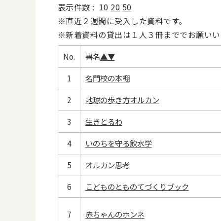
表示件数 :
10
20
50
※直近２週間に受入した資料です。
※新着資料の貸出は１人３冊まででお願いい
No.
書名
▲
▼
1
名門校の本棚
2
地球の歩き方オルカン
3
生きとるわ
4
いのちを守る飲水学
5
オルカン思考
6
こどものとものてづくりブック
7
赤ちゃんのホンネ