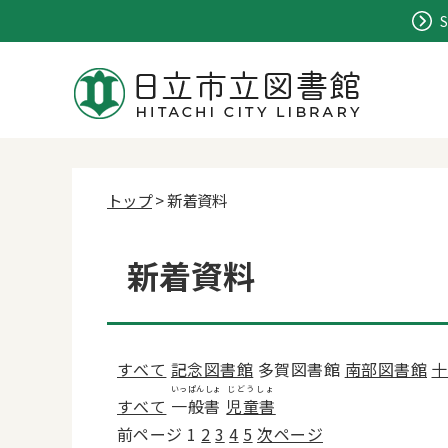
S
トップ
> 新着資料
新着資料
すべて
記念図書館
多賀図書館
南部図書館
十
いっぱんしょ
じどうしょ
すべて
一般書
児童書
前ページ
1
2
3
4
5
次ページ